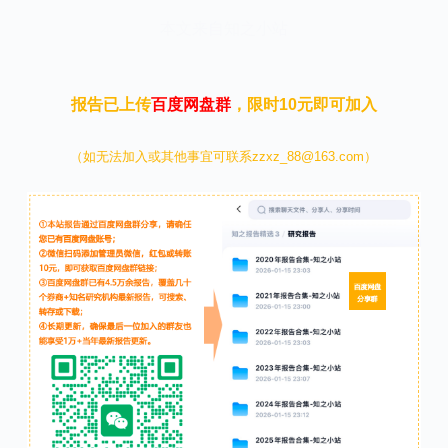
本文来自知之小站
报告已上传
百度网盘群
，限时10元即可加入
（如无法加入或其他事宜可联系zzxz_88@163.com）