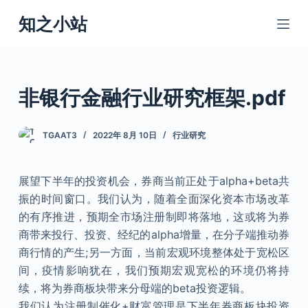
跳
知之小站
过
内
容
非银行金融行业研究框架.pdf
TGAAT3
2022年 8月 10日
行业研究
展望下半年的投资机会，券商当前正处于alpha+beta共
振的时间窗口。我们认为，随着全面深化资本市场改革
的有序推进，预期全市场注册制即将落地，这或将为券
商带来投行、投资、经纪的alpha增量，在分子端推动券
商行情的产生;另一方面，当前宏观环境整体处于宽松区
间，疫情影响犹在，我们预期宏观宽松的环境仍将持
续，将为券商板块带来分母端的beta投资逻辑。
我们认为注册制催化+财富管理是下半年券商板块投资