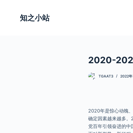
跳
过
知之小站
内
容
2020-2
TGAAT3
2022年
2020年是惊心动
确定因素越来越多。2
党百年引领奋进的中