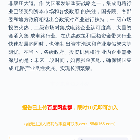
非康庄大道。作 为国家发展重要战略之一，集成电路行
业已经受到资本市场和各级政府 的关注，国务院、各部
委和地方政府相继出台政策对产业进行扶持；一 级市场
投资火热，二级市场对集成电路企业认可度高，大量资
金涌入集 成电路行业。在优惠政策和巨额资金带来行业
快速发展的同时，也催生 出资本泡沫和产业虚假繁荣等
隐忧。在当下，各级政府、投资机构和行 业内企业需要
深思的是：未来一段时间，如何脚踏实地，确保我国集
成 电路产业良性发展、实现长期繁荣。
本文来自知之小站
报告已上传
百度网盘群
，限时10元即可加入
（如无法加入或其他事宜可联系zzxz_88@163.com）