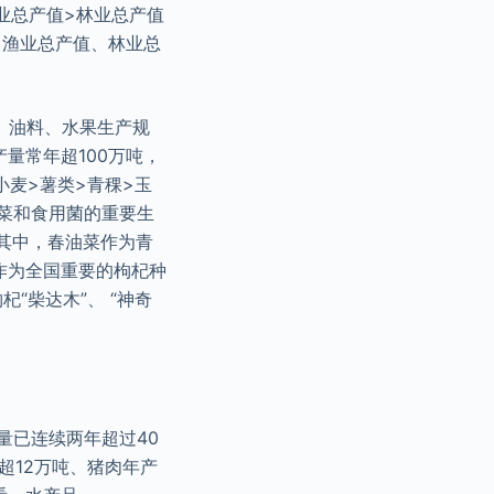
业总产值>林业总产值
，渔业总产值、林业总
、油料、水果生产规
量常年超100万吨，
小麦>薯类>青稞>玉
蔬菜和食用菌的重要生
，其中，春油菜作为青
作为全国重要的枸杞种
“柴达木”、 “神奇
量已连续两年超过40
超12万吨、猪肉年产