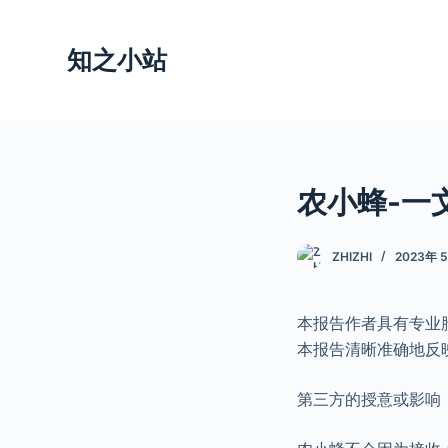
跳
过
知之小站
内
容
农小蜂-一
ZHIZHI
2023年 
本报告作者具有专业
本报告清晰准确地反
第三方的授意或影响