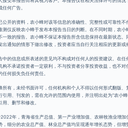
人接受本报告而将其视为客户。本报告仅在相关法律许可的情况
成任何广告。
已公开的资料，农小蜂对该等信息的准确性、完整性或可靠性不
推测仅反映农小蜂于发布本报告当日的判断。在不同时期，农小
不一致的报告。农小蜂不保证本报告所含信息保持在最新状态。
发出通知的情形下做出修改，投资者应当自行关注相应的更新或
告中的信息或所表述的意见均不构成对任何人的投资建议。在任
机构不承诺投资者一定获利，不与投资者分享投资收益，也不对
的任何损失负任何责任。
蜂所有，未经书面许可，任何机构和个人不得以任何形式翻版、
行引用、刊发的，需在允许的范围内使用，并注明出处为“农小蜂数
引用、删节和修改。
13~2022年，青海省生产总值、第一产业增加值、农林牧渔业增
势，细分的农业总产值、林业总产值均呈现逐年增长态势，但增