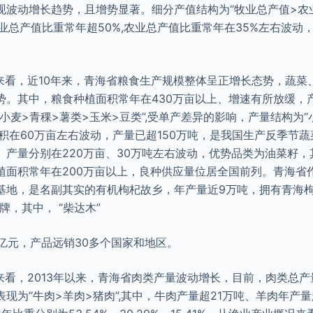
现波动增长趋势，且增势显著。细分产值结构为“牧业总产值>农
牧业总产值比重常年超50%,农业总产值比重常年在35%左右波动
业来看，近10年来，青海省粮食生产规模整体呈正增长态势，蔬菜
势。其中，粮食种植面积常年在430万亩以上、增速有所放缓，产
小麦>青稞>薯类>玉米>豆类”,受单产差异的影响，产量结构为“
面积在60万亩左右波动，产量已超150万吨，是我国生产反季节
、产量分别在220万亩、30万吨左右波动，优势品类为油菜籽
植面积常年在200万亩以上，良种供应量位居全国前列。青海省
地，是名副其实的有机枸杞故乡，年产量近9万吨，拥有青海枸杞
牌，其中， “柴达木”
5亿元，产品远销30多个国家和地区。
来看，2013年以来，青海省肉类产量波动增长，目前，肉类总产
现为“牛肉>羊肉>猪肉”,其中，牛肉产量超21万吨、羊肉年产量