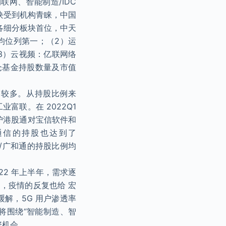
网、智能制造/IDC
块受到机构青睐，中国
列各细分板块首位，中天
均位列第一；（2）运
（3）云视频：亿联网络
仓基金持股数量及市值
出较多。从持股比例来
业富联。在 2022Q1
，沪港股通对宝信软件和
移远通信的持股也达到了
通信/广和通的持股比例均
22 年上半年，需求逐
，疫情的反复也给 宏
缓解，5G 用户渗透率
将围绕“智能制造、智
资机会。