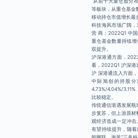
从前十大重仓股分布
等板块，从重仓基金
移动持仓市值增长最多
科技海风市场广阔，
营 商：2022Q1
重仓基金数量持续增
双提升。
沪深港通方面，20
看，2022Q1 沪深
沪 深港通流入方面，
中际旭创的持股分别高
4.73%/4.04%
比较稳定。
传统通信渐遇发展瓶颈
步复苏，但上游原材
观经济造成一定冲击。
有望持续提升，随着
能网联、海风”三条