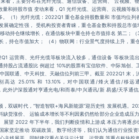
来看，主要分布在光纤光缆、通信设备、运营商、 云视频、物联
数量和持股市值 变动来看，Q1 光纤光缆、运营商、云视频等板
。（1）光纤光缆：2022Q1 重仓基金持股数量和 市值均位
发展确定性强， 受机构投资者青睐，重仓基金数和持股总市值
 中国移动持仓继续增长，在通信板块中重仓持仓市值排名 第二；
长，持仓市值加大； （4）物联网：行业景气度持续上升，重
22Q1 运营商、光纤光缆等板块流入较多，通信设备 等板块流
港通持股占流通股比 例超过 10%的股票有宝信软件、中际旭创、工
中国联通、中天科技、天融信位列前三甲。截至 2022Q1 末
达 25.01% 和 13.10%，对中国联通/烽火通信/
/3.11%，此外沪深股通对亨通光电/和而泰/中兴通讯/新 易盛/天孚
，双碳时代，“智造智联+海风新能源”迎历史性 发展机遇。20
料缺货涨价、 运输成本增长等不利因素仍然给部分企业造成压力
展望 2022 年下半年，我们判断疫情和上游成 本压力将逐步
国家坚定推动 双碳政策、数字经济等，我们认为通信行业投资
核心主线展开，同时建议重点关注云计算、运营商 等重点板块投