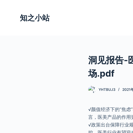
跳
过
知之小站
内
容
洞见报告-
场.pdf
YHTBUJ3
2021
√颜值经济下的“焦虑
言，医美产品的作用
√政策出台保障行业
控，医美行业有望迎