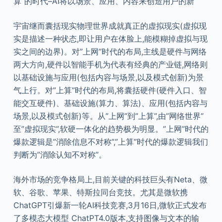
算”的时代–AI将以场景、应用、内容来创造用户的新
宇宙继而囊括现实物理世界成就真正的虚拟现实(虚拟现
实是描述一种状态,即让用户在体脸上,能模糊掉虚拟与现
实之间的边界)。对”上网”时代的布局,主线是硬件与网络
两大方向,硬件以智能手机为代表有经典的产业链,网络则
以基础设施与应用(包括内容与场景,以及模式创新)为景
气上行。对”上算”时代的布局,将囊括硬件(硬件入口、智
能交互硬件)、基础设施(算力、算法)、应用(包括内容与
场景,以及模式创新)等。从”上网”到”上算”,由”网络世界”
至”虚拟现实”,软硬一体化的趋势极为明显。”上网”时代的
爆款逻辑是”消除信息不对称”,”上算”时代的爆款逻辑我们
判断为”消除认知不对称”。
海外市场的竞争格局上,目前关键的科技巨头有Neta、微
软、谷歌、苹果、特斯拉同台竞技。尤其是微软携
ChatGPT引爆新一轮AI科技竞赛,3月16日,微软正式发布
了多模态大模型 ChatPT4.0版本,支持图像与文本的输