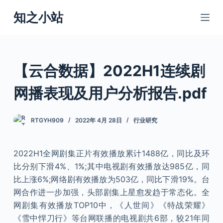
跳
知之小站
过
内
容
【云合数据】2022H1连续剧
网播表现及用户分析报告.pdf
RTGYH909
2022年 4月 28日
行业研究
2022H1全网剧集正片有效播放累计1488亿，同比及环
比分别下滑4%、1%;其中电视剧有效播放达985亿，同
比上涨6%;网络剧有效播放为503亿，同比下滑19%。台
网合作进一步加强，头部剧集上星愈发趋于常态化。全
网剧集有效播放TOP10中，《人世间》《特战荣耀》
《雪中悍刀行》等台网联播的电视剧共6部，较21年同