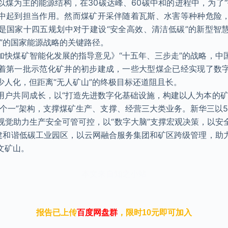
以煤为主的能源结构，在30碳达峰、60碳中和的进程中，为了“
中起到担当作用。然而煤矿开采伴随着瓦斯、水害等种种危险
是国家十四五规划中对于建设“安全高效、清洁低碳”的新型智
作”的国家能源战略的关键路径。
加快煤矿智能化发展的指导意见》“十五年、三步走”的战略，中
着第一批示范化矿井的初步建成，一些大型煤企已经实现了数
少人化，但距离“无人矿山”的终极目标还道阻且长。
用户共同成长，以“打造先进数字化基础设施，构建以人为本的矿
五个一”架构，支撑煤矿生产、支撑、经营三大类业务。新华三以5
/视觉助力生产安全可管可控，以“数字大脑”支撑宏观决策，以安
构建和谐低碳工业园区，以云网融合服务集团和矿区跨级管理，助
文矿山。
本文来自知之小站
报告已上传
百度网盘群
，限时10元即可加入