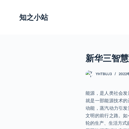
跳
过
知之小站
内
容
新华三智慧
YHTBUJ3
2022
能源，是人类社会发
就是一部能源技术的
动能，蒸汽动力引发
文明的前行之路。如
轮的生产、生活方式