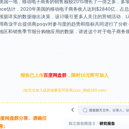
美国一地﹐移动电子商务的销售额较2015增长了一倍之多﹐多
telligence估计﹐2020年美国的移动电子商务收入达到$2840亿﹐
详实的数据做出决策﹐设计吸引更多人关注的营销活动﹐Liftoff
商业平台提供商poqv对参与度的趋势和指标共同进行了分析·
地区和销售季节细分购物应用的数据﹐讲述这个对于电子商务
本文来自知之小站
报告已上传
百度网盘群
，限时10元即可加入
（如无法加入或其他事宜可联系zzxz_88@163.com）