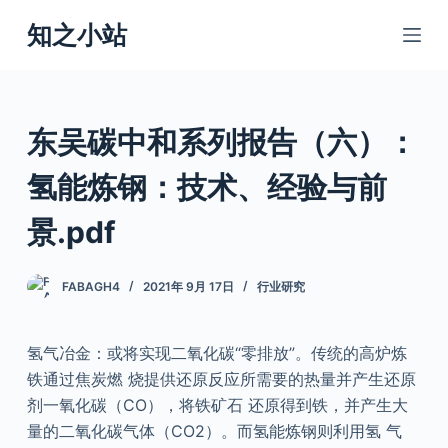
跳
知之小站
过
内
容
东吴碳中和系列报告（六）：
氢能炼钢：技术、经验与前
景.pdf
FABAGH4
2021年 9月 17日
行业研究
氢气冶金：或将实现二氧化碳“零排放”。传统的高炉炼
铁通过焦炭燃 烧提供还原反应所需要的热量并产生还原
剂一氧化碳（CO），将铁矿石 还原得到铁，并产生大
量的二氧化碳气体（CO2）。而氢能炼钢则利用氢 气