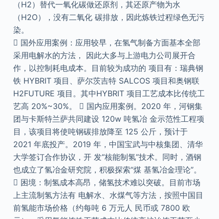
（H2）替代一氧化碳做还原剂，其还原产物为水
（H2O），没有二氧化 碳排放，因此炼铁过程绿色无污
染。
 国外应用案例：应用较早，在氢气制备方面基本全部
采用电解水的方法， 因此大多与上游电力公司展开合
作，以控制耗电成本。目前较为成功的 项目有：瑞典钢
铁 HYBRIT 项目、萨尔茨吉特 SALCOS 项目和奥钢联
H2FUTURE 项目。其中HYBRIT 项目工艺成本比传统工
艺高 20%~30%。  国内应用案例。2020 年，河钢集
团与卡斯特兰萨共同建设 120w 吨氢冶 金示范性工程项
目，该项目将使吨钢碳排放降至 125 公斤，预计于
2021 年底投产。2019 年，中国宝武与中核集团、清华
大学签订合作协议，开 发“核能制氢”技术。同时，酒钢
也成立了氢冶金研究院，积极探索“煤 基氢冶金理论”。
 困境：制氢成本高昂，储氢技术难以突破。目前市场
上主流制氢方法有 电解水、水煤气等方法，按照中国目
前氢能市场价格（约每吨 6 万元人 民币或 7800 欧