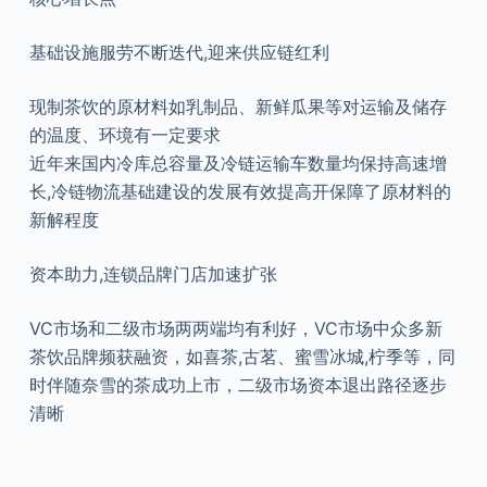
基础设施服劳不断迭代,迎来供应链红利
现制茶饮的原材料如乳制品、新鲜瓜果等对运输及储存
的温度、环境有一定要求
近年来国内冷库总容量及冷链运输车数量均保持高速增
长,冷链物流基础建设的发展有效提高开保障了原材料的
新解程度
资本助力,连锁品牌门店加速扩张
VC市场和二级市场两两端均有利好，VC市场中众多新
茶饮品牌频获融资，如喜茶,古茗、蜜雪冰城,柠季等，同
时伴随奈雪的茶成功上市，二级市场资本退出路径逐步
清晰
本文来自知之小站