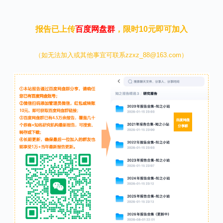
报告已上传
百度网盘群
，限时10元即可加入
（如无法加入或其他事宜可联系zzxz_88@163.com）