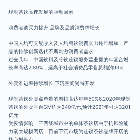
现制茶饮高速发展的驱动因素
消费者购买力提升,品牌及品质消费求增长
中国人均可支配收入及人均餐饮消费支出逐年增加，产
品的持续创新迭代不斯刺激消费者需求
过去几年，中国饮料及冷饮连锁服务营业额的年复合增
长率高达2.89%，远高于社会消费品零售总额的99%
外卖淮进率持续增长,下沉空间尚特开发
现制茶饮外卖点单量的增幅高达每年50%6,2020年现制
茶饮的外卖平台GM约为240亿元,预计2021年可达3201
亿元
受疫情影响，三四线城市中的单体茶饮店由于抗风险能
力弱大规模闭店，目前下沉市场为连锁茶饮品牌开店的
核心增长点