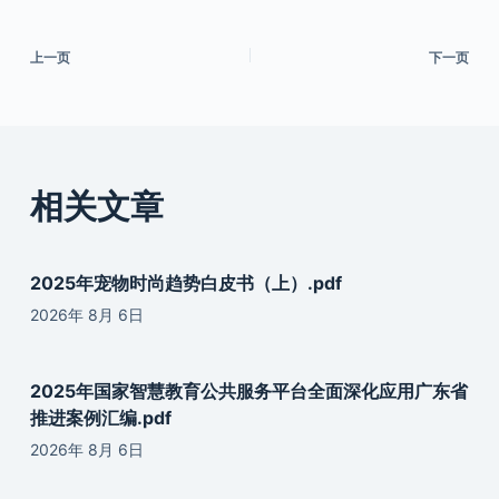
上一页
下一页
相关文章
2025年宠物时尚趋势白皮书（上）.pdf
2026年 8月 6日
2025年国家智慧教育公共服务平台全面深化应用广东省
推进案例汇编.pdf
2026年 8月 6日