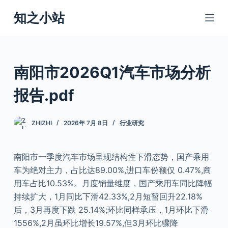
跳
知之小站
过
内
容
南阳市2026Q1汽车市场分析
报告.pdf
ZHIZHI
2026年 7月 8日
行业研究
南阳市一季度汽车市场呈现结构性下滑态势，国产乘用
车为绝对主力，占比达89.00%,进口车份额仅 0.47%,商
用车占比10.53%。月度销量维度，国产乘用车同比降幅
持续扩大，1月同比下滑42.33%,2月短暂回升22.18%
后，3月再度下跌 25.14%;环比同样承压，1月环比下滑
1556%,2月虽环比增长19.57%,但3月环比骤降