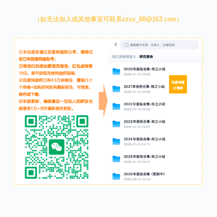
（如无法加入或其他事宜可联系zzxz_88@163.com）