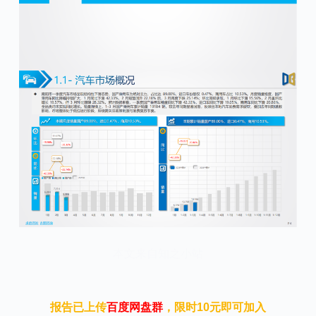
本文来自知之小站
报告已上传
百度网盘群
，限时10元即可加入