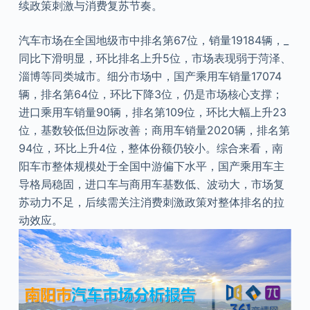
续政策刺激与消费复苏节奏。
汽车市场在全国地级市中排名第67位，销量19184辆，_
同比下滑明显，环比排名上升5位，市场表现弱于菏泽、
淄博等同类城市。细分市场中，国产乘用车销量17074
辆，排名第64位，环比下降3位，仍是市场核心支撑；
进口乘用车销量90辆，排名第109位，环比大幅上升23
位，基数较低但边际改善；商用车销量2020辆，排名第
94位，环比上升4位，整体份额仍较小。综合来看，南
阳车市整体规模处于全国中游偏下水平，国产乘用车主
导格局稳固，进口车与商用车基数低、波动大，市场复
苏动力不足，后续需关注消费刺激政策对整体排名的拉
动效应。