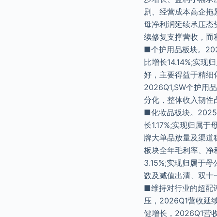
剧、经营成本高企拖累
母净利润延续承压态势
续修复支撑营收，而
■个护用品板块。20
比增长14.14%;实
好，主要得益于精细
2026Q1,SW个
分化，整体收入韧性
■化妆品板块。202
长1.17%;实现归属
牌大单品放量及渠道
板块全年毛利率、净利
3.15%;实现归属于
数及减值出清、双十
■维持对行业的超配
压，2026Q1营收
健增长，2026Q1