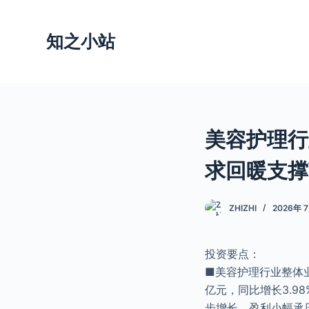
跳
过
知之小站
内
容
美容护理行
求回暖支撑
ZHIZHI
2026年 
投资要点：
■美容护理行业整体业
亿元，同比增长3.98
步增长、盈利小幅承