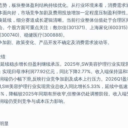
态势，板块整体盈利结构持续优化。从行业环境来看，消费需求
本面向好，市场竞争加剧及费用投放增加一定程度压制盈利弹性
奏延续，细分赛道成长逻辑清晰。当前行业整体估值处于合理区
个股方面可重点关注：敷尔佳(301371)、上海家化(600315
(300740)、稳健医疗(300888)。
争加剧、政策变化、产品开发不确定及消费需求波动等。
业绩
业延续稳步增长但盈利继续承压。2025年,SW美容护理行业实现营业
%；实现归母净利润77.92亿元，同比下降2.77%。收入端保持温
润端仍小幅下滑,反映行业竞争加剧及成本上行压力。2026Q1
Q1,SW美容护理行业实现营业总收入同比增长5.33%，延续中
28%，降幅较2025年同期有所收窄,但整体仍处调整阶段。收入
利润端仍受到竞争与成本压力影响。
善明显