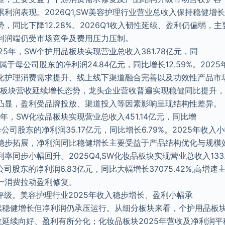
利润表现。2026Q1,SW美容护理行业营业总收入保持稳健增长，
，同比下降12.28%。2026Q1收入韧性延续、盈利仍偏弱，
利润端仍受市场竞争及费用压力压制。
25年，SW个护用品板块实现营业总收入381.78亿元，同
现归属于母公司股东的净利润24.84亿元，同比增长12.59%。20
化护理消费需求提升、线上线下渠道融合完善以及功效性产品市
护用品板块营收延续增长态势，龙头企业营收普遍实现稳健同比提升
凸显，盈利受品牌投放、渠道投入等因素影响呈现结构性差异。
5年，SW化妆品板块实现营业总收入451.14亿元，同比增
于母公司股东的净利润35.17亿元，同比增长6.79%。2025年收
稳步拓展，净利润同比稳健增长主要受益于产品结构优化与规模
率同步小幅回升。2025Q4,SW化妆品板块实现营业总收入133
母公司股东的净利润6.83亿元，同比大幅增长37075.42%,高增
一消费拉动盈利修复。
评级。美容护理行业2025年收入稳步增长、盈利小幅承
延续稳健增长但净利润仍承压运行。从细分板块来看，个护用品板块
营收延续向好、盈利有所分化；化妆品板块2025年营收及净利润