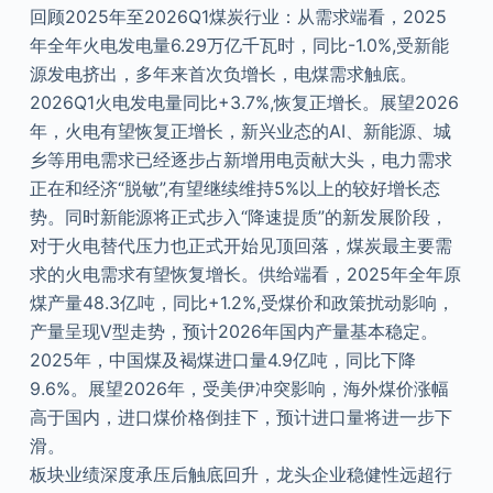
回顾2025年至2026Q1煤炭行业：从需求端看，2025
年全年火电发电量6.29万亿千瓦时，同比-1.0%,受新能
源发电挤出，多年来首次负增长，电煤需求触底。
2026Q1火电发电量同比+3.7%,恢复正增长。展望2026
年，火电有望恢复正增长，新兴业态的AI、新能源、城
乡等用电需求已经逐步占新增用电贡献大头，电力需求
正在和经济“脱敏”,有望继续维持5%以上的较好增长态
势。同时新能源将正式步入“降速提质”的新发展阶段，
对于火电替代压力也正式开始见顶回落，煤炭最主要需
求的火电需求有望恢复增长。供给端看，2025年全年原
煤产量48.3亿吨，同比+1.2%,受煤价和政策扰动影响，
产量呈现V型走势，预计2026年国内产量基本稳定。
2025年，中国煤及褐煤进口量4.9亿吨，同比下降
9.6%。展望2026年，受美伊冲突影响，海外煤价涨幅
高于国内，进口煤价格倒挂下，预计进口量将进一步下
滑。
板块业绩深度承压后触底回升，龙头企业稳健性远超行