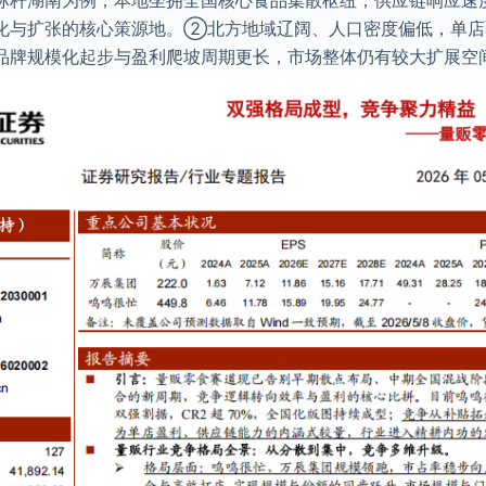
标杆湖南为例，本地坐拥全国核心食品集散枢纽，供应链响应速
化与扩张的核心策源地。②北方地域辽阔、人口密度偏低，单店
品牌规模化起步与盈利爬坡周期更长，市场整体仍有较大扩展空