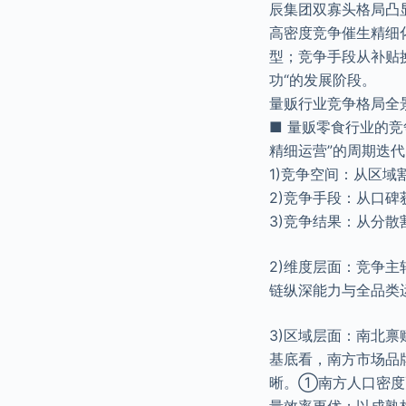
辰集团双寡头格局凸
高密度竞争催生精细
型；竞争手段从补贴
功“的发展阶段。
量贩行业竞争格局全
■ 量贩零食行业的
精细运营”的周期迭
1)竞争空间：从区
2)竞争手段：从口
3)竞争结果：从分
2)维度层面：竞争
链纵深能力与全品类
3)区域层面：南北
基底看，南方市场品
晰。①南方人口密度