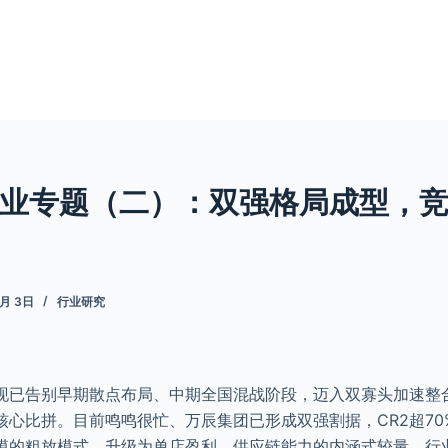
业专题（二）：双强格局成型，
7月 3日
行业研究
现已告别早期散点布局、中期全国混战阶段，迈入双寡头加速整
核心比拼。目前鸣鸣很忙、万辰集团已形成双强割据，CR2超70
模的粗放模式，升级为单店盈利、供应链能力的内涵式较量，行