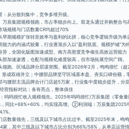
景：从分散到集中，竞争多维升级。
、万辰集团规模领跑，市占率稳步向上。双龙头通过并购整合与
场规模与门店数量CR均超过70%
从早期规模扩张转至效率与盈利的比拼，核心竞争逻辑升级为单
营能力的内涵式较量，行业逐渐步入以“盈利筑底、规模护城”为
存异，全国化版图加速成型。南方高密度竞争催生高效运营能力
头部加速渗透，仓配与规模化难度较高，但市场拓展空间广阔。
领跑、区域品牌分层谋突围。截至2026年2月，鸣鸣很忙（超2
门店）形成双雄并立；中腰部品牌坚守区域基本盘、夯实口碑份额，
部与腰部主流品牌合计门店超5万家，行业集中度稳步提升，分
团经营指标对比：各有亮点，整体俱佳
：呜呜很忙收入规模领先。2025年呜呜很忙/万辰集团（零食
.6亿元，同比+68%+60%，均实现高增。②利润端：万辰集团20
.1%。
门店数量领先，三线及以下城市占比过半。截至2025年末，鸣鸣
8314家，其中三线及以下城市占比分别为66%/58%，从单店运