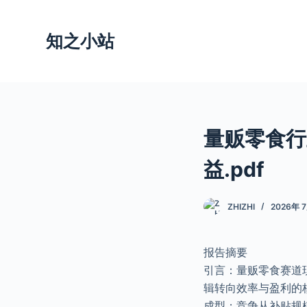
跳
过
知之小站
内
容
量贩零食行
益.pdf
ZHIZHI
2026年 
报告摘要
引言：量贩零食赛道
辑转向效率与盈利的
成型；竞争从补贴规