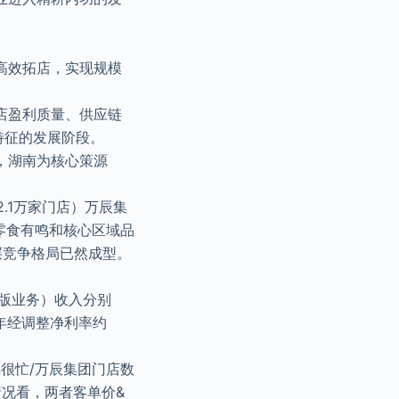
高效拓店，实现规模
店盈利质量、供应链
特征的发展阶段。
，湖南为核心策源
.1万家门店）万辰集
零食有鸣和核心区域品
层竞争格局已然成型。
量版业务）收入分别
25年经调整净利率约
很忙/万辰集团门店数
营情况看，两者客单价&