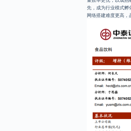
量效率更优；以成熟
先，成为行业模式孵
网络搭建难度更高，