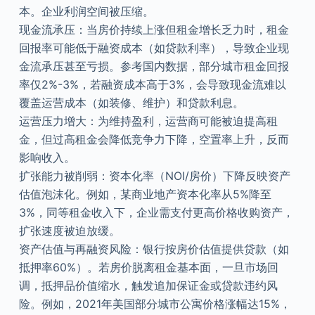
本。企业利润空间被压缩。
现金流承压：当房价持续上涨但租金增长乏力时，租金
回报率可能低于融资成本（如贷款利率），导致企业现
金流承压甚至亏损。参考国内数据，部分城市租金回报
率仅2%-3%，若融资成本高于3%，会导致现金流难以
覆盖运营成本（如装修、维护）和贷款利息。
运营压力增大：为维持盈利，运营商可能被迫提高租
金，但过高租金会降低竞争力下降，空置率上升，反而
影响收入。
扩张能力被削弱：资本化率（NOI/房价）下降反映资产
估值泡沫化。例如，某商业地产资本化率从5%降至
3%，同等租金收入下，企业需支付更高价格收购资产，
扩张速度被迫放缓。
资产估值与再融资风险：银行按房价估值提供贷款（如
抵押率60%）。若房价脱离租金基本面，一旦市场回
调，抵押品价值缩水，触发追加保证金或贷款违约风
险。例如，2021年美国部分城市公寓价格涨幅达15%，