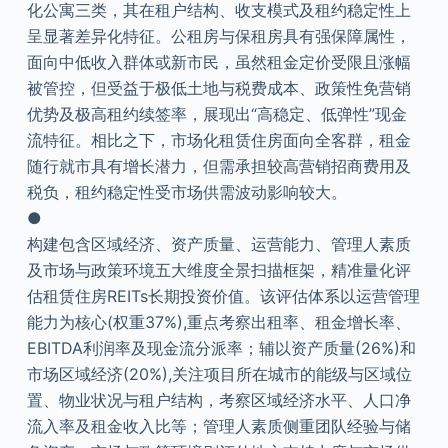
化公寓三类，其在租户结构、收支模式及租约稳定性上
呈显著差异化特征。公租房与保租房具有强保障属性，
面向中低收入群体或新市民，虽然租金定价受限且涨幅
被管控，但受益于极低土地与税费成本、政策性免营销
优势及极高租约续签率，展现出“高稳定、低弹性”现金
流特征。相比之下，市场化租赁住房面向全客群，租金
随行就市具有增长潜力，但需承担较高营销招商费用及
税负，租约稳定性受市场供需波动影响较大。
●
构建包含区域经济、资产质量、运营能力、管理人素质
及市场与政策环境五大维度全景扫描框架，精准量化评
估租赁住房REITs长期投资价值。该评估体系以运营管理
能力为核心(权重37%),重点考察出租率、租金增长率、
EBITDA利润率及现金流分派率；辅以资产质量(26%)和
市场区域经济(20%),关注项目所在城市的能级与区域位
置、物业状况与租户结构，考察区域经济水平、人口净
流入率及租金收入比等；管理人素质侧重团队经验与储