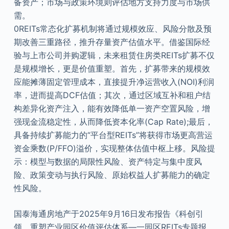
备资产；市场与政策环境则评估地方支持力度与市场供
需。
0REITs常态化扩募机制将通过规模效应、风险分散及预
期改善三重路径，推升存量资产估值水平。借鉴国际经
验与上市公司并购逻辑，未来租赁住房类REITs扩募不仅
是规模增长，更是价值重塑。首先，扩募带来的规模效
应能摊薄固定管理成本，直接提升净运营收入(NOI)利润
率，进而提高DCF估值；其次，通过区域互补和租户结
构差异化资产注入，能有效降低单一资产空置风险，增
强现金流稳定性，从而降低资本化率(Cap Rate);最后，
具备持续扩募能力的“平台型REITs”将获得市场更高营运
资金乘数(P/FFO)溢价，实现整体估值中枢上移。风险提
示：模型与数据的局限性风险、资产特定与集中度风
险、政策变动与执行风险、原始权益人扩募能力的确定
性风险。
国泰海通房地产于2025年9月16日发布报告《科创引
领，重塑产业园区价值评估体系—一园区REITs专题报