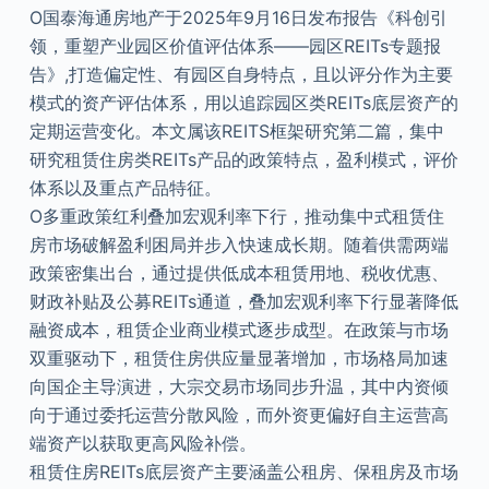
O国泰海通房地产于2025年9月16日发布报告《科创引
领，重塑产业园区价值评估体系——园区REITs专题报
告》,打造偏定性、有园区自身特点，且以评分作为主要
模式的资产评估体系，用以追踪园区类REITs底层资产的
定期运营变化。本文属该REITS框架研究第二篇，集中
研究租赁住房类REITs产品的政策特点，盈利模式，评价
体系以及重点产品特征。
O多重政策红利叠加宏观利率下行，推动集中式租赁住
房市场破解盈利困局并步入快速成长期。随着供需两端
政策密集出台，通过提供低成本租赁用地、税收优惠、
财政补贴及公募REITs通道，叠加宏观利率下行显著降低
融资成本，租赁企业商业模式逐步成型。在政策与市场
双重驱动下，租赁住房供应量显著增加，市场格局加速
向国企主导演进，大宗交易市场同步升温，其中内资倾
向于通过委托运营分散风险，而外资更偏好自主运营高
端资产以获取更高风险补偿。
租赁住房REITs底层资产主要涵盖公租房、保租房及市场