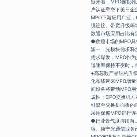
链来看，MPO连接
户认证壁垒下美日企
MPO下游应用广泛
缆连接、带宽升级等场
数通市场应用占比有
●数通市场的MPO
源一：光模块需求释
需求爆发，MPO作
道速率保持不变时，需
+高芯数产品结构升
化布线带来MPO增
间设备将带动MPO用
属性：CPO交换机
引擎至交换机面板的
采用保偏MPO进行连接
●行业景气度持续向上
容。康宁光通信业务已
MPO布线龙头康普C