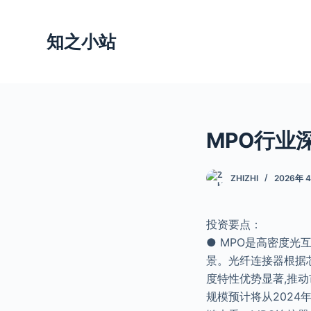
跳
过
知之小站
内
容
MPO行业深
ZHIZHI
2026年 
投资要点：
● MPO是高密度光
景。光纤连接器根据
度特性优势显著,推动
规模预计将从2024年