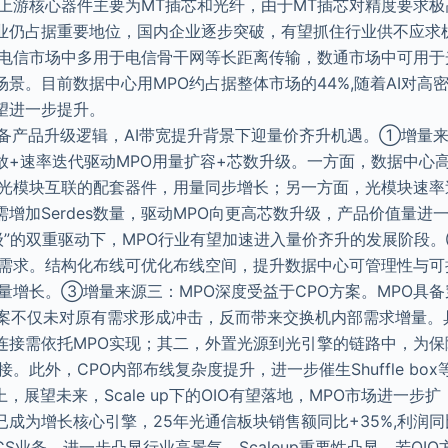
器上游核心器件主要为MT插芯和光纤，由于MT插芯对精度要求
业仍占据重要地位，国内企业逐步突破，有望抓住行业供不应求
，电信市场中多用于电信骨干网等长距离传输，数通市场中可用于
景。目前数据中心用MPO约占据整体市场的44%,随着AI对高
望进一步提升。
具备产品升级逻辑，AI带宽提升背景下迎量价齐升机遇。①增量
放+速率迭代驱动MPO用量扩容+芯数升级。一方面，数据中心
为光模块互联的配套器件，用量同步增长；另一方面，光模块速率
增加Serdes数量，驱动MPO向更高芯数升级，产品价值量进
级”的双重驱动下，MPO行业有望加速进入量价齐升的发展阶段
量需求。结构化布线可优化布线空间，提升数据中心可管理性与可
量增长。③增量来源三：MPO深度受益于CPO方案。MPO具备
方案不仅未对原有需求形成冲击，反而带来交换机内部需求增量。
连接需依托MPO实现；其二，外置光源到光引擎的链路中，为保
。此外，CPO内部布线复杂度提升，进一步催生Shuffle bo
，展望未来，Scale up下的OIO有望落地，MPO市场进一步扩
成为增长核心引擎，25年光通信板块销售额同比+35%,利润同
CS业务，进一步凸显行业高景气。Scaleup重要性凸显，若OI