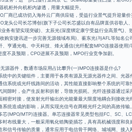
务器机柜外向机柜内渗透，用量大幅提升。
PO厂商已成功切入海外云厂商供应链，受益行业景气提升迎量价
PO龙头公司长芯博创(旗下子公司长芯盛以自有品牌直供谷歌人、
业务有望实现突破)、太辰光(深度绑定康宁受益行业高景气)、
收购安捷讯进一步完善无源领域布局)、蘅东光(与AFL等知名公
纤、亨通光电、中天科技、烽火通信(光纤配套MPO连接器使用)
进度不及预期，CPO进展不及预期，MPO行业竞争加剧。
心无源器件，数通市场应用占比攀升(一)MPO连接器是什么?
系统中的关键组件，主要用于各类有源及无源光器件之间、光器
通信系统或光纤线路间的活动，其性能直接影响整个系统的可靠
气间隙时，会产生反射和折射，导致光损耗。光纤连接器通过采
面精密对接，使发射光纤输出的光能量最大限度地耦合到接收光
路系统造成的影响，从而实现光信号在两根光纤之间的高效传输
芯(MPO/MTP)连接器。单芯连接器常见类型包括FC、SC、
多时布线量大，一般采用氧化锆陶瓷插芯，具有高机械强度和良
性和信号传输的质量，通常应用于电信骨干网络、城域网、接入