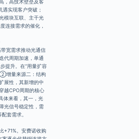
极高，高技术壁垒及客
机遇实现客户突破；
光模块互联、主干光
密度连接需求的催化，
来
高带宽需求推动光通信
迭代周期加速，单通
一步提升。在“用量扩容
。②增量来源二：结构
扩展性，其新增的中
穿越CPO周期的核心
具体来看，其一，光
障光信号稳定性，需
x等配套需求。
比+71%。安费诺收购
O方案逐步代替铜连接方