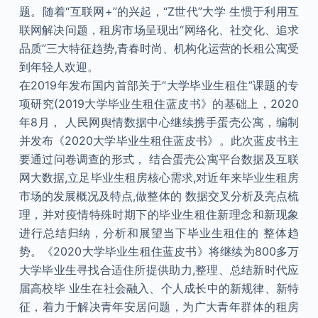
题。随着“互联网+”的兴起，“Z世代”大学 生惯于利用互
联网解决问题，租房市场呈现出“网络化、社交化、追求
品质”三大特征趋势,青春时尚、机构化运营的长租公寓受
到年轻人欢迎。
在2019年发布国内首部关于“大学毕业生租住”课题的专
项研究(2019大学毕业生租住蓝皮书》的基础上，2020
年8月， 人民网舆情数据中心继续携手蛋壳公寓，编制
并发布《2020大学毕业生租住蓝皮书》。此次蓝皮书主
要通过问卷调查的形式， 结合蛋壳公寓平台数据及互联
网大数据,立足毕业生租房核心需求,对近年来毕业生租房
市场的发展概况及特点,做整体的 数据交叉分析及亮点梳
理，并对疫情特殊时期下的毕业生租住新理念和新现象
进行总结归纳，分析和展望当下毕业生租住的 整体趋
势。《2020大学毕业生租住蓝皮书》将继续为800多万
大学毕业生寻找合适住所提供助力,整理、总结新时代应
届高校毕 业生在社会融入、个人成长中的新规律、新特
征，着力于解决青年安居问题，为广大青年群体的租房